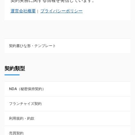
契約実務に関する情報を発信しています。
運営会社概要
プライバシーポリシー
｜
契約書ひな形・テンプレート
契約書ひな型・無料ダウンロード一覧
契約類型
NDA（秘密保持契約）
NDA（秘密保持契約）
業務委託契約
フランチャイズ契約
利用規約・約款
利用規約・約款
覚書・合意書・同意書
売買契約
承諾書