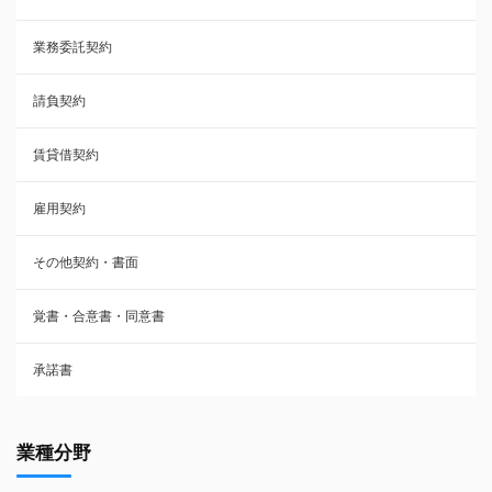
業務委託契約
雇用契約
請負契約
その他契約・書面
賃貸借契約
売買契約
雇用契約
株主総会議事録・関連書類
その他契約・書面
請負契約
覚書・合意書・同意書
フランチャイズ契約
承諾書
賃貸借契約
業種分野