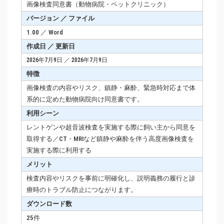
画像検査同意書（動物病院・ペットクリニック）
バージョン ／ ファイル
1.00 ／ Word
作成日 ／ 更新日
2026年7月9日 ／ 2026年7月9日
特徴
画像検査の内容やリスク、鎮静・麻酔、緊急時対応まで体
系的に定めた動物病院向け同意書です。
利用シーン
レントゲンや超音波検査を実施する際に飼い主から同意を
取得する／CT・MRIなど鎮静や麻酔を伴う高度画像検査を
実施する際に利用する
メリット
検査内容やリスクを事前に明確化し、説明義務の履行と診
療時のトラブル防止につながります。
ダウンロード数
25件