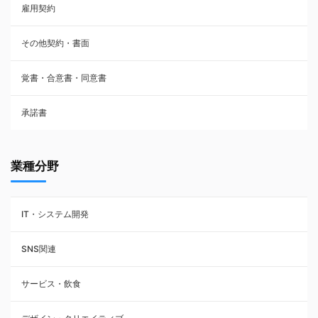
雇用契約
株主総会議事録・関連書類
その他契約・書面
請負契約
覚書・合意書・同意書
フランチャイズ契約
承諾書
賃貸借契約
業種分野
IT・システム開発
SNS関連
サービス・飲食