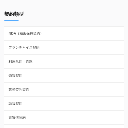
契約書ひな型・無料ダウンロード一覧
契約類型
NDA（秘密保持契約）
NDA（秘密保持契約）
業務委託契約
フランチャイズ契約
利用規約・約款
利用規約・約款
覚書・合意書・同意書
売買契約
承諾書
業務委託契約
雇用契約
請負契約
その他契約・書面
賃貸借契約
売買契約