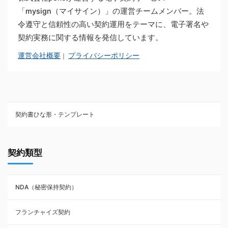
「mysign（マイサイン）」の運営チームメンバー。法
令遵守と信頼性の高い契約運用をテーマに、電子署名や
契約実務に関する情報を発信しています。
運営会社概要
プライバシーポリシー
｜
契約書ひな形・テンプレート
契約書ひな型・無料ダウンロード一覧
契約類型
NDA（秘密保持契約）
NDA（秘密保持契約）
業務委託契約
フランチャイズ契約
利用規約・約款