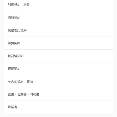
利用規約・約款
覚書・合意書・同意書
売買契約
承諾書
業務委託契約
雇用契約
請負契約
その他契約・書面
賃貸借契約
売買契約
雇用契約
株主総会議事録・関連書類
その他契約・書面
請負契約
覚書・合意書・同意書
フランチャイズ契約
承諾書
賃貸借契約