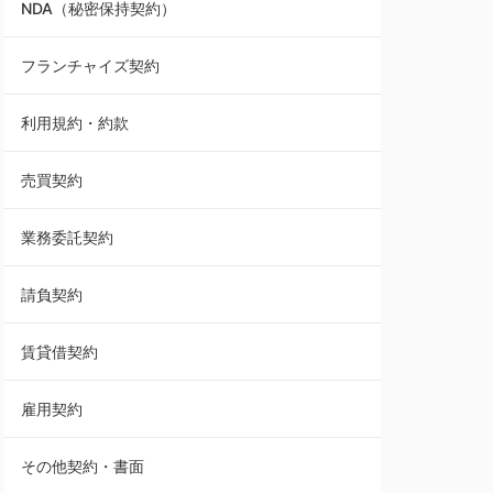
NDA（秘密保持契約）
業務委託契約
フランチャイズ契約
利用規約・約款
利用規約・約款
覚書・合意書・同意書
売買契約
承諾書
業務委託契約
雇用契約
請負契約
その他契約・書面
賃貸借契約
売買契約
雇用契約
株主総会議事録・関連書類
その他契約・書面
請負契約