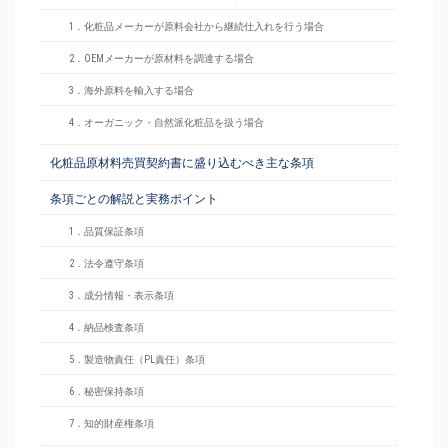
1．化粧品メーカーが原料会社から継続仕入れを行う場合
2．OEMメーカーが原材料を調達する場合
3．海外原料を輸入する場合
4．オーガニック・自然派化粧品を扱う場合
化粧品原材料売買契約書に盛り込むべき主な条項
条項ごとの解説と実務ポイント
1．品質保証条項
2．法令遵守条項
3．成分情報・表示条項
4．納品検査条項
5．製造物責任（PL責任）条項
6．秘密保持条項
7．知的財産権条項