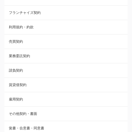
フランチャイズ契約
利用規約・約款
利用規約・約款
覚書・合意書・同意書
売買契約
承諾書
業務委託契約
雇用契約
請負契約
その他契約・書面
賃貸借契約
売買契約
雇用契約
株主総会議事録・関連書類
その他契約・書面
請負契約
覚書・合意書・同意書
フランチャイズ契約