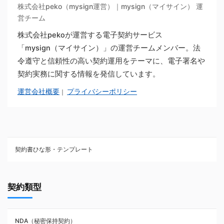
株式会社peko（mysign運営）｜mysign（マイサイン） 運
営チーム
株式会社pekoが運営する電子契約サービス
「mysign（マイサイン）」の運営チームメンバー。法
令遵守と信頼性の高い契約運用をテーマに、電子署名や
契約実務に関する情報を発信しています。
運営会社概要
プライバシーポリシー
｜
契約書ひな形・テンプレート
契約書ひな型・無料ダウンロード一覧
契約類型
NDA（秘密保持契約）
NDA（秘密保持契約）
業務委託契約