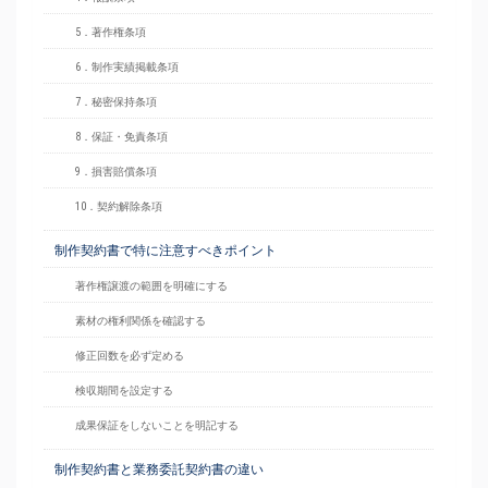
5．著作権条項
6．制作実績掲載条項
7．秘密保持条項
8．保証・免責条項
9．損害賠償条項
10．契約解除条項
制作契約書で特に注意すべきポイント
著作権譲渡の範囲を明確にする
素材の権利関係を確認する
修正回数を必ず定める
検収期間を設定する
成果保証をしないことを明記する
制作契約書と業務委託契約書の違い