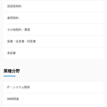
賃貸借契約
売買契約
雇用契約
株主総会議事録・関連書類
その他契約・書面
請負契約
覚書・合意書・同意書
フランチャイズ契約
承諾書
賃貸借契約
業種分野
IT・システム開発
SNS関連