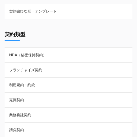
契約書ひな形・テンプレート
契約書ひな型・無料ダウンロード一覧
契約類型
NDA（秘密保持契約）
NDA（秘密保持契約）
業務委託契約
フランチャイズ契約
利用規約・約款
利用規約・約款
覚書・合意書・同意書
売買契約
承諾書
業務委託契約
雇用契約
請負契約
その他契約・書面