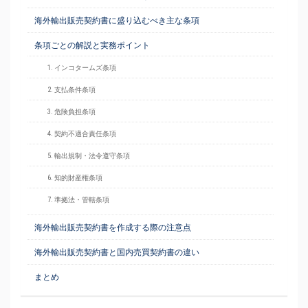
海外輸出販売契約書に盛り込むべき主な条項
条項ごとの解説と実務ポイント
1. インコタームズ条項
2. 支払条件条項
3. 危険負担条項
4. 契約不適合責任条項
5. 輸出規制・法令遵守条項
6. 知的財産権条項
7. 準拠法・管轄条項
海外輸出販売契約書を作成する際の注意点
海外輸出販売契約書と国内売買契約書の違い
まとめ