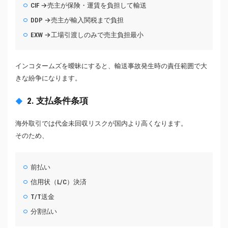
CIF →売主が保険・運賃を負担して輸送
DDP →売主が輸入関税まで負担
EXW →工場引渡しのみで売主負担最小
インコタームズを曖昧にすると、輸送事故発生時の責任範囲で大
きな紛争になります。
2. 支払条件条項
海外取引では代金未回収リスクが国内より高くなります。
そのため、
前払い
信用状（L/C）決済
T/T送金
分割払い