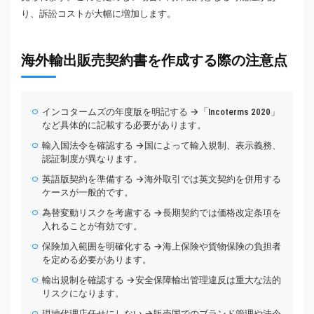
り、訴訟コストが大幅に増加します。
海外輸出販売契約書を作成する際の注意点
インコタームズの年度版を明記する →「Incoterms 2020」
など具体的に記載する必要があります。
輸入国法令を確認する →国によって輸入規制、表示義務、
認証制度が異なります。
英語版契約を準備する →海外取引では英文契約を併用する
ケースが一般的です。
為替変動リスクを考慮する →長期契約では価格改定条項を
入れることが有効です。
保険加入範囲を明確化する →海上保険や貨物保険の負担者
を定める必要があります。
輸出規制を確認する →安全保障輸出管理違反は重大な法的
リスクになります。
現地代理店任せにしない →販売国でのブランド管理や法令