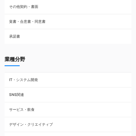
その他契約・書面
請負契約
覚書・合意書・同意書
フランチャイズ契約
承諾書
賃貸借契約
業種分野
IT・システム開発
SNS関連
サービス・飲食
デザイン・クリエイティブ