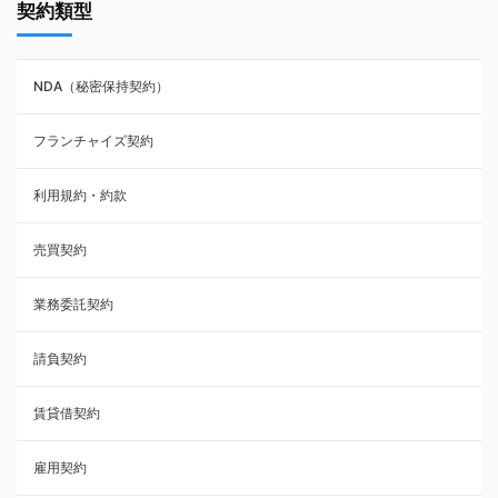
契約類型
NDA（秘密保持契約）
NDA（秘密保持契約）
業務委託契約
フランチャイズ契約
利用規約・約款
利用規約・約款
覚書・合意書・同意書
売買契約
承諾書
業務委託契約
雇用契約
請負契約
その他契約・書面
賃貸借契約
売買契約
雇用契約
株主総会議事録・関連書類