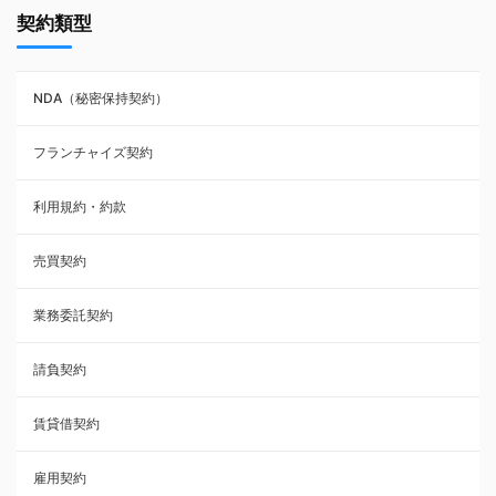
契約類型
NDA（秘密保持契約）
NDA（秘密保持契約）
業務委託契約
フランチャイズ契約
利用規約・約款
利用規約・約款
覚書・合意書・同意書
売買契約
承諾書
業務委託契約
雇用契約
請負契約
その他契約・書面
賃貸借契約
売買契約
雇用契約
株主総会議事録・関連書類