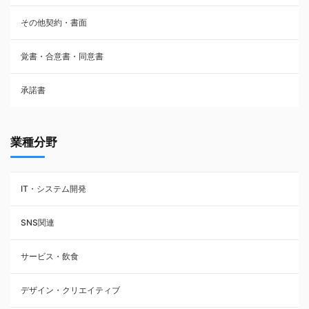
その他契約・書面
請負契約
覚書・合意書・同意書
フランチャイズ契約
承諾書
賃貸借契約
業種分野
IT・システム開発
SNS関連
サービス・飲食
デザイン・クリエイティブ