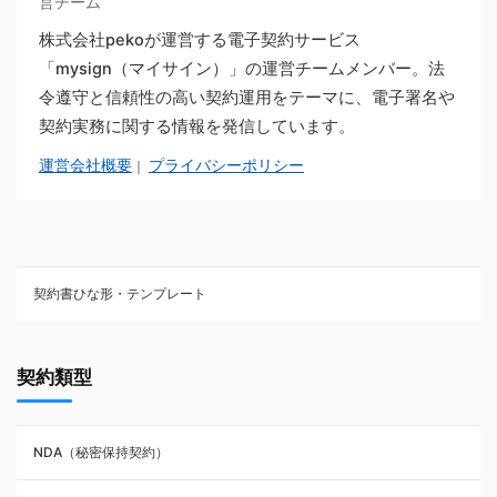
営チーム
株式会社pekoが運営する電子契約サービス
「mysign（マイサイン）」の運営チームメンバー。法
令遵守と信頼性の高い契約運用をテーマに、電子署名や
契約実務に関する情報を発信しています。
運営会社概要
プライバシーポリシー
｜
契約書ひな形・テンプレート
契約書ひな型・無料ダウンロード一覧
契約類型
NDA（秘密保持契約）
NDA（秘密保持契約）
業務委託契約