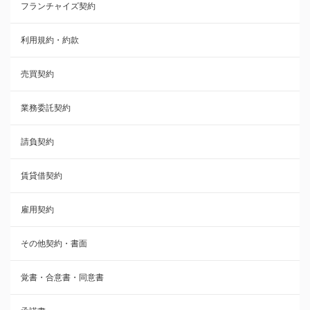
フランチャイズ契約
利用規約・約款
利用規約・約款
覚書・合意書・同意書
売買契約
承諾書
業務委託契約
雇用契約
請負契約
その他契約・書面
賃貸借契約
売買契約
雇用契約
株主総会議事録・関連書類
その他契約・書面
請負契約
覚書・合意書・同意書
フランチャイズ契約