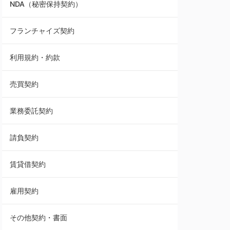
NDA（秘密保持契約）
業務委託契約
フランチャイズ契約
利用規約・約款
利用規約・約款
覚書・合意書・同意書
売買契約
承諾書
業務委託契約
雇用契約
請負契約
その他契約・書面
賃貸借契約
売買契約
雇用契約
株主総会議事録・関連書類
その他契約・書面
請負契約