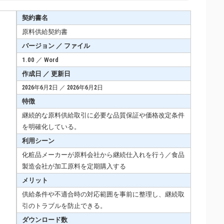
契約書名
原料供給契約書
バージョン ／ ファイル
1.00 ／ Word
作成日 ／ 更新日
2026年6月2日 ／ 2026年6月2日
特徴
継続的な原料供給取引に必要な品質保証や価格改定条件
を明確化している。
利用シーン
化粧品メーカーが原料会社から継続仕入れを行う／食品
製造会社が加工原料を定期購入する
メリット
供給条件や不適合時の対応範囲を事前に整理し、継続取
引のトラブルを防止できる。
ダウンロード数