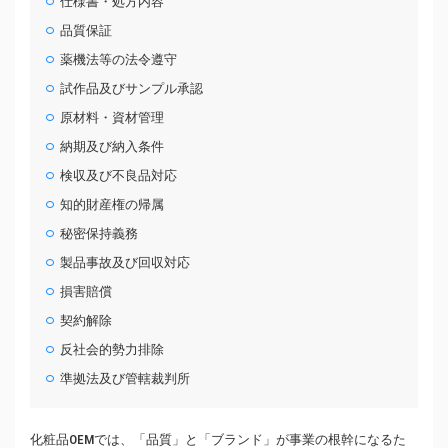
仕様書・処方内容
品質保証
薬機法等の法令遵守
試作品及びサンプル承認
原材料・資材管理
納期及び納入条件
検収及び不良品対応
知的財産権の帰属
秘密保持義務
製品事故及び回収対応
損害賠償
契約解除
反社会的勢力排除
準拠法及び管轄裁判所
化粧品OEMでは、「品質」と「ブランド」が事業の根幹になるた