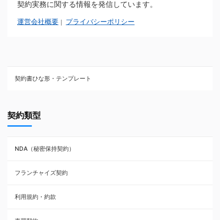
契約実務に関する情報を発信しています。
運営会社概要
プライバシーポリシー
｜
契約書ひな形・テンプレート
契約書ひな型・無料ダウンロード一覧
契約類型
NDA（秘密保持契約）
NDA（秘密保持契約）
業務委託契約
フランチャイズ契約
利用規約・約款
利用規約・約款
覚書・合意書・同意書