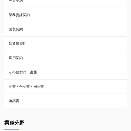
売買契約
承諾書
業務委託契約
雇用契約
請負契約
その他契約・書面
賃貸借契約
売買契約
雇用契約
株主総会議事録・関連書類
その他契約・書面
請負契約
覚書・合意書・同意書
フランチャイズ契約
承諾書
賃貸借契約
業種分野