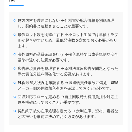
処方内容を曖昧にしない →仕様書や配合情報を別紙管理
し、契約書と連動させることが重要です。
最低ロット数を明確にする →小ロット生産では単価トラブ
ルが起きやすいため、最低発注数を定めておく必要があり
ます。
海外原料の品質確認を行う →輸入原料では成分規制や安全
基準の違いに注意が必要です。
広告表現責任を整理する →薬機法違反広告が問題となった
際の責任分担を明確化する必要があります。
PL保険加入状況を確認する →製造物責任事故に備え、OEM
メーカー側の保険加入有無を確認しておくと安心です。
回収対応フローを定める →自主回収時の費用負担や対応主
体を明確にしておくことが重要です。
契約終了後の在庫処理を定める →余剰在庫、資材、容器な
どの扱いを事前に決めておく必要があります。