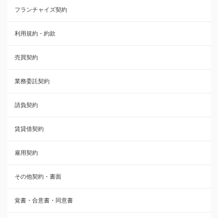
フランチャイズ契約
利用規約・約款
利用規約・約款
覚書・合意書・同意書
売買契約
承諾書
業務委託契約
雇用契約
請負契約
その他契約・書面
賃貸借契約
売買契約
雇用契約
株主総会議事録・関連書類
その他契約・書面
請負契約
覚書・合意書・同意書
フランチャイズ契約