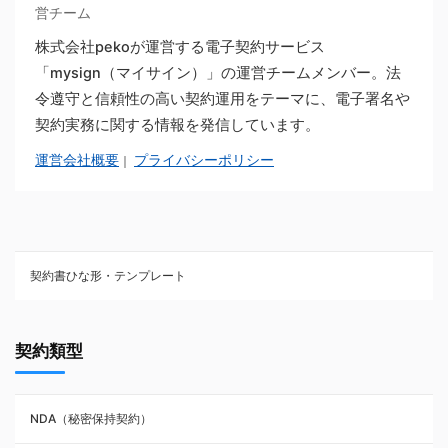
営チーム
株式会社pekoが運営する電子契約サービス
「mysign（マイサイン）」の運営チームメンバー。法
令遵守と信頼性の高い契約運用をテーマに、電子署名や
契約実務に関する情報を発信しています。
運営会社概要
プライバシーポリシー
｜
契約書ひな形・テンプレート
契約書ひな型・無料ダウンロード一覧
契約類型
NDA（秘密保持契約）
NDA（秘密保持契約）
業務委託契約