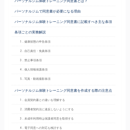
パーソナルジム体験トレーニング同意書とは？
パーソナルジムで同意書が必要になる理由
パーソナルジム体験トレーニング同意書に記載すべき主な条項
条項ごとの実務解説
1．健康状態の申告条項
2．自己責任・免責条項
3．禁止事項条項
4．個人情報保護条項
5．写真・動画撮影条項
パーソナルジム体験トレーニング同意書を作成する際の注意点
1．会員契約書との違いを理解する
2．消費者契約法に違反しないようにする
3．未成年利用時は保護者同意を取得する
4．電子同意への対応も検討する