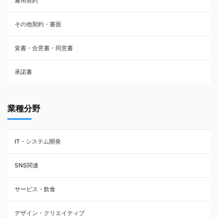
雇用契約
株主総会議事録・関連書類
その他契約・書面
請負契約
覚書・合意書・同意書
フランチャイズ契約
承諾書
賃貸借契約
業種分野
IT・システム開発
SNS関連
サービス・飲食
デザイン・クリエイティブ