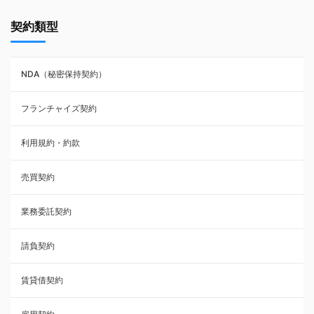
契約書ひな型・無料ダウンロード一覧
契約類型
NDA（秘密保持契約）
NDA（秘密保持契約）
業務委託契約
フランチャイズ契約
利用規約・約款
利用規約・約款
覚書・合意書・同意書
売買契約
承諾書
業務委託契約
雇用契約
請負契約
その他契約・書面
賃貸借契約
売買契約