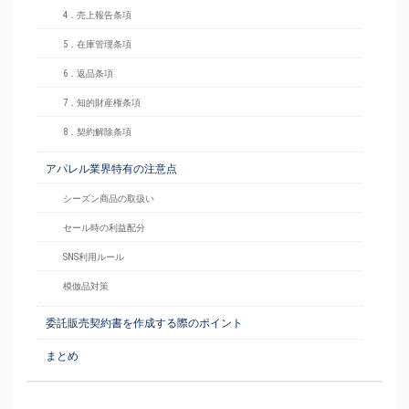
4．売上報告条項
5．在庫管理条項
6．返品条項
7．知的財産権条項
8．契約解除条項
アパレル業界特有の注意点
シーズン商品の取扱い
セール時の利益配分
SNS利用ルール
模倣品対策
委託販売契約書を作成する際のポイント
まとめ