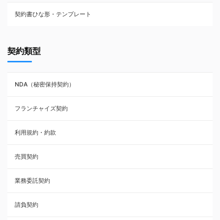
契約書ひな形・テンプレート
契約書ひな型・無料ダウンロード一覧
契約類型
NDA（秘密保持契約）
NDA（秘密保持契約）
業務委託契約
フランチャイズ契約
利用規約・約款
利用規約・約款
覚書・合意書・同意書
売買契約
承諾書
業務委託契約
雇用契約
請負契約
その他契約・書面