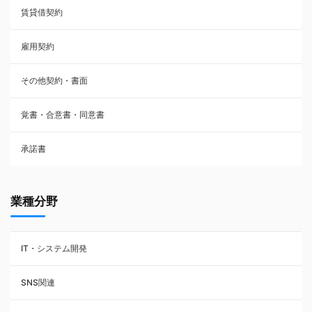
賃貸借契約
売買契約
雇用契約
株主総会議事録・関連書類
その他契約・書面
請負契約
覚書・合意書・同意書
フランチャイズ契約
承諾書
賃貸借契約
業種分野
IT・システム開発
SNS関連