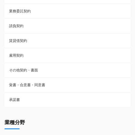
業務委託契約
雇用契約
請負契約
その他契約・書面
賃貸借契約
売買契約
雇用契約
株主総会議事録・関連書類
その他契約・書面
請負契約
覚書・合意書・同意書
フランチャイズ契約
承諾書
賃貸借契約
業種分野