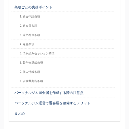
条項ごとの実務ポイント
1. 退会申請条項
2. 退会日条項
3. 未払料金条項
4. 返金条項
5. 予約済みセッション条項
6. 貸与物返却条項
7. 個人情報条項
8. 管轄裁判所条項
パーソナルジム退会届を作成する際の注意点
パーソナルジム運営で退会届を整備するメリット
まとめ