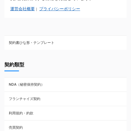
運営会社概要
プライバシーポリシー
｜
契約書ひな形・テンプレート
契約書ひな型・無料ダウンロード一覧
契約類型
NDA（秘密保持契約）
NDA（秘密保持契約）
業務委託契約
フランチャイズ契約
利用規約・約款
利用規約・約款
覚書・合意書・同意書
売買契約
承諾書