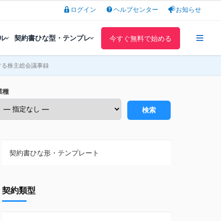
ログイン
ヘルプセンター
お知らせ
ル
契約書ひな型・テンプレ
今すぐ無料で始める
する株主総会議事録
業種
検索
契約書ひな形・テンプレート
契約書ひな型・無料ダウンロード一覧
契約類型
NDA（秘密保持契約）