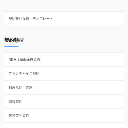
契約書ひな形・テンプレート
契約書ひな型・無料ダウンロード一覧
契約類型
NDA（秘密保持契約）
NDA（秘密保持契約）
業務委託契約
フランチャイズ契約
利用規約・約款
利用規約・約款
覚書・合意書・同意書
売買契約
承諾書
業務委託契約
雇用契約