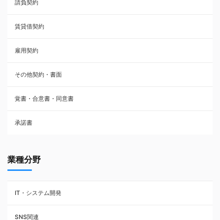
請負契約
その他契約・書面
賃貸借契約
売買契約
雇用契約
株主総会議事録・関連書類
その他契約・書面
請負契約
覚書・合意書・同意書
フランチャイズ契約
承諾書
賃貸借契約
業種分野
IT・システム開発
SNS関連