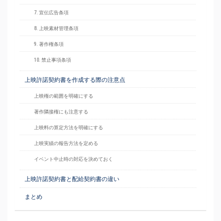
7. 宣伝広告条項
8. 上映素材管理条項
9. 著作権条項
10. 禁止事項条項
上映許諾契約書を作成する際の注意点
上映権の範囲を明確にする
著作隣接権にも注意する
上映料の算定方法を明確にする
上映実績の報告方法を定める
イベント中止時の対応を決めておく
上映許諾契約書と配給契約書の違い
まとめ