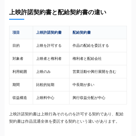
上映許諾契約書と配給契約書の違い
項目
上映許諾契約書
配給契約書
目的
上映を許可する
作品の配給を委託する
対象者
上映者と権利者
権利者と配給会社
利用範囲
上映のみ
営業活動や興行展開を含む
期間
比較的短期
中長期が多い
収益構造
上映料中心
興行収益分配が中心
上映許諾契約書は上映行為そのものを許可する契約であり、配給
契約書は作品流通全体を委託する契約という違いがあります。