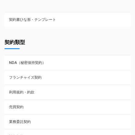
契約書ひな形・テンプレート
契約書ひな型・無料ダウンロード一覧
契約類型
NDA（秘密保持契約）
NDA（秘密保持契約）
業務委託契約
フランチャイズ契約
利用規約・約款
利用規約・約款
覚書・合意書・同意書
売買契約
承諾書
業務委託契約
雇用契約