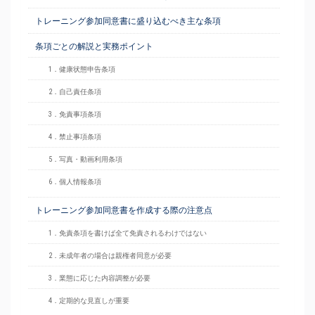
トレーニング参加同意書に盛り込むべき主な条項
条項ごとの解説と実務ポイント
1．健康状態申告条項
2．自己責任条項
3．免責事項条項
4．禁止事項条項
5．写真・動画利用条項
6．個人情報条項
トレーニング参加同意書を作成する際の注意点
1．免責条項を書けば全て免責されるわけではない
2．未成年者の場合は親権者同意が必要
3．業態に応じた内容調整が必要
4．定期的な見直しが重要