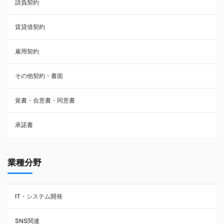
請負契約
その他契約・書面
賃貸借契約
売買契約
雇用契約
株主総会議事録・関連書類
その他契約・書面
請負契約
覚書・合意書・同意書
フランチャイズ契約
承諾書
賃貸借契約
業種分野
IT・システム開発
SNS関連