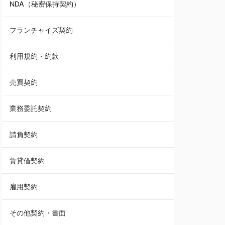
NDA（秘密保持契約）
業務委託契約
フランチャイズ契約
利用規約・約款
利用規約・約款
覚書・合意書・同意書
売買契約
承諾書
業務委託契約
雇用契約
請負契約
その他契約・書面
賃貸借契約
売買契約
雇用契約
株主総会議事録・関連書類
その他契約・書面
請負契約