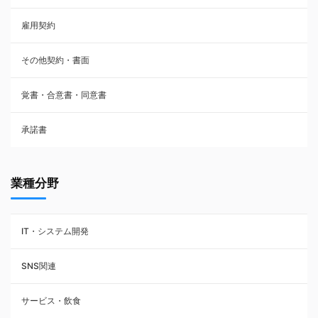
雇用契約
株主総会議事録・関連書類
その他契約・書面
請負契約
覚書・合意書・同意書
フランチャイズ契約
承諾書
賃貸借契約
業種分野
IT・システム開発
SNS関連
サービス・飲食