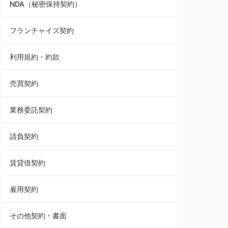
NDA（秘密保持契約）
業務委託契約
フランチャイズ契約
利用規約・約款
利用規約・約款
覚書・合意書・同意書
売買契約
承諾書
業務委託契約
雇用契約
請負契約
その他契約・書面
賃貸借契約
売買契約
雇用契約
株主総会議事録・関連書類
その他契約・書面
請負契約