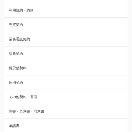
利用規約・約款
覚書・合意書・同意書
売買契約
承諾書
業務委託契約
雇用契約
請負契約
その他契約・書面
賃貸借契約
売買契約
雇用契約
株主総会議事録・関連書類
その他契約・書面
請負契約
覚書・合意書・同意書
フランチャイズ契約
承諾書
賃貸借契約