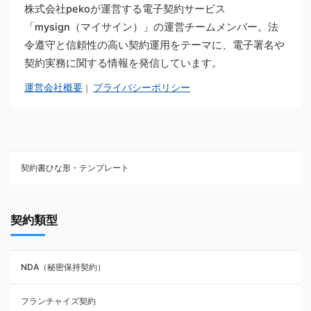
株式会社pekoが運営する電子契約サービス
「mysign（マイサイン）」の運営チームメンバー。法
令遵守と信頼性の高い契約運用をテーマに、電子署名や
契約実務に関する情報を発信しています。
運営会社概要
プライバシーポリシー
｜
契約書ひな形・テンプレート
契約書ひな型・無料ダウンロード一覧
契約類型
NDA（秘密保持契約）
NDA（秘密保持契約）
業務委託契約
フランチャイズ契約
利用規約・約款