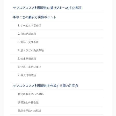
サブスクコスメ利用規約に盛り込むべき主な条項
条項ごとの解説と実務ポイント
1. サービス内容条項
2. 自動更新条項
3. 返品・交換条項
4. 肌トラブル免責条項
5. 禁止事項条項
6. 決済・未払い条項
7. 個人情報条項
サブスクコスメ利用規約を作成する際の注意点
特定商取引法への対応
薬機法との整合性
景品表示法への配慮