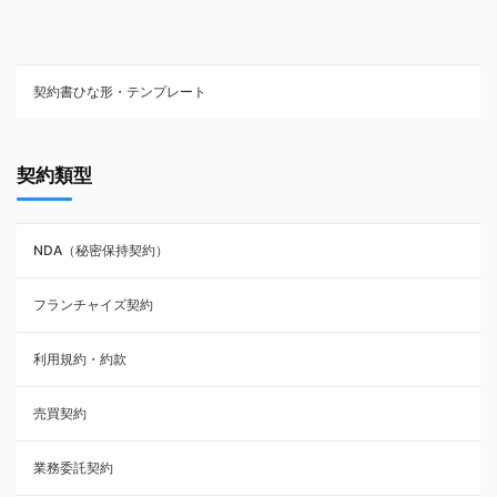
契約書ひな形・テンプレート
契約書ひな型・無料ダウンロード一覧
契約類型
NDA（秘密保持契約）
NDA（秘密保持契約）
業務委託契約
フランチャイズ契約
利用規約・約款
利用規約・約款
覚書・合意書・同意書
売買契約
承諾書
業務委託契約
雇用契約