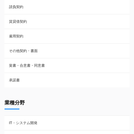
請負契約
その他契約・書面
賃貸借契約
売買契約
雇用契約
株主総会議事録・関連書類
その他契約・書面
請負契約
覚書・合意書・同意書
フランチャイズ契約
承諾書
賃貸借契約
業種分野
IT・システム開発