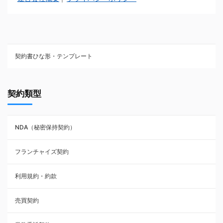
契約書ひな形・テンプレート
契約書ひな型・無料ダウンロード一覧
契約類型
NDA（秘密保持契約）
NDA（秘密保持契約）
業務委託契約
フランチャイズ契約
利用規約・約款
利用規約・約款
覚書・合意書・同意書
売買契約
承諾書