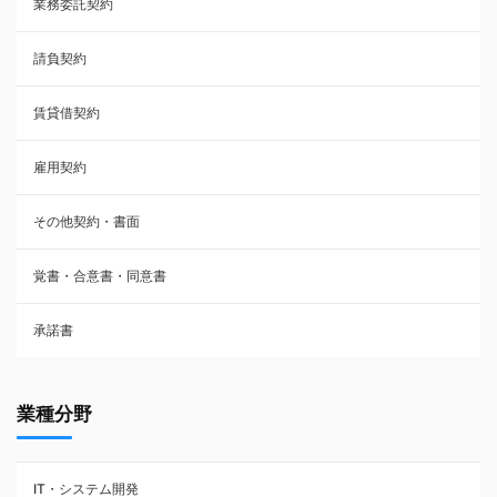
業務委託契約
雇用契約
請負契約
その他契約・書面
賃貸借契約
売買契約
雇用契約
株主総会議事録・関連書類
その他契約・書面
請負契約
覚書・合意書・同意書
フランチャイズ契約
承諾書
賃貸借契約
業種分野
IT・システム開発