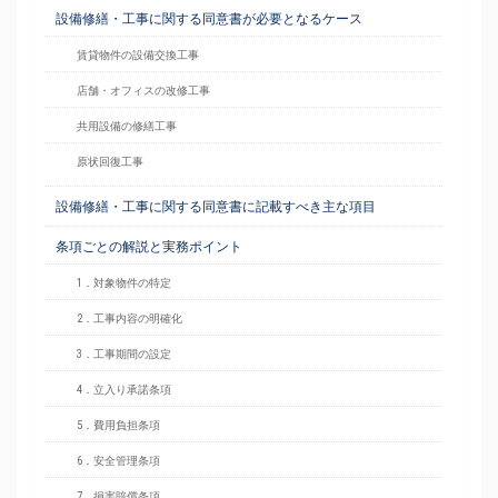
設備修繕・工事に関する同意書が必要となるケース
賃貸物件の設備交換工事
店舗・オフィスの改修工事
共用設備の修繕工事
原状回復工事
設備修繕・工事に関する同意書に記載すべき主な項目
条項ごとの解説と実務ポイント
1．対象物件の特定
2．工事内容の明確化
3．工事期間の設定
4．立入り承諾条項
5．費用負担条項
6．安全管理条項
7．損害賠償条項