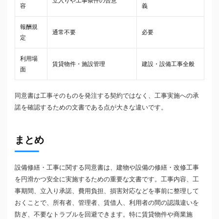
立入りや工事条件の合意
容
義
報酬規
通常不要
必要
定
利用場
賃貸物件・施設管理
建設・設備工事全般
面
同意書は工事そのものを発注する契約ではなく、工事実施への承
諾を確認するための文書である点が大きな違いです。
まとめ
設備修繕・工事に関する同意書は、建物や設備の修繕・改修工事
を円滑かつ安全に実施するための重要な文書です。工事内容、工
事期間、立入り承諾、費用負担、損害対応などを事前に整理して
おくことで、所有者、管理者、賃借人、利用者の間の認識違いを
防ぎ、不要なトラブルを回避できます。特に賃貸物件や商業施