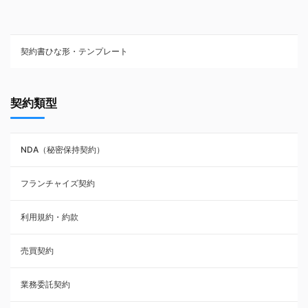
契約書ひな形・テンプレート
契約書ひな型・無料ダウンロード一覧
契約類型
NDA（秘密保持契約）
NDA（秘密保持契約）
業務委託契約
フランチャイズ契約
利用規約・約款
利用規約・約款
覚書・合意書・同意書
売買契約
承諾書
業務委託契約
雇用契約