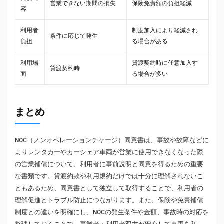
営業できない期間の損失
保険免責額の負担軽減
容
利用者
制度加入により軽減され
条件に応じて発生
負担
る場合がある
利用場
貸渡契約時に任意加入す
貸渡契約時
面
る場合が多い
まとめ
NOC（ノンオペレーションチャージ）同意書は、事故や故障などに
よりレンタカーやカーシェア車両が営業に使用できなくなった際
の営業補償について、利用者に事前説明と同意を得るための重要
な書類です。貸渡約款や利用規約だけでは十分に理解されないこ
ともあるため、同意書として独立して取得することで、利用者の
理解促進とトラブル防止につながります。また、保険や免責補償
制度との違いを明確にし、NOCの発生条件や金額、事故時の対応を