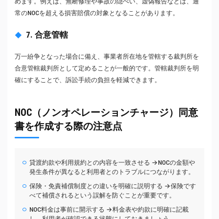
めます。例えば、無断修理や事故の隠ぺい、虚偽報告などは、通
常のNOCを超える損害賠償の対象となることがあります。
7. 合意管轄
万一紛争となった場合に備え、事業者所在地を管轄する裁判所を
合意管轄裁判所として定めることが一般的です。管轄裁判所を明
確にすることで、訴訟手続の負担を軽減できます。
NOC（ノンオペレーションチャージ）同意
書を作成する際の注意点
貸渡約款や利用規約との内容を一致させる →NOCの金額や
発生条件が異なると利用者とのトラブルにつながります。
保険・免責補償制度との違いを明確に説明する →保険です
べて補償されるという誤解を防ぐことが重要です。
NOC料金は事前に開示する →料金表や約款に明確に記載
し、利用者が確認できる状態にしておきましょう。