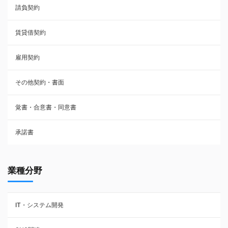
請負契約
その他契約・書面
賃貸借契約
売買契約
雇用契約
株主総会議事録・関連書類
その他契約・書面
請負契約
覚書・合意書・同意書
フランチャイズ契約
承諾書
賃貸借契約
業種分野
IT・システム開発