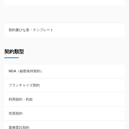
契約書ひな形・テンプレート
契約書ひな型・無料ダウンロード一覧
契約類型
NDA（秘密保持契約）
NDA（秘密保持契約）
業務委託契約
フランチャイズ契約
利用規約・約款
利用規約・約款
覚書・合意書・同意書
売買契約
承諾書
業務委託契約
雇用契約