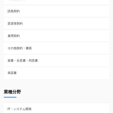
請負契約
その他契約・書面
賃貸借契約
売買契約
雇用契約
株主総会議事録・関連書類
その他契約・書面
請負契約
覚書・合意書・同意書
フランチャイズ契約
承諾書
賃貸借契約
業種分野
IT・システム開発