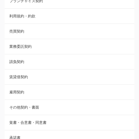
フランチャイズ契約
利用規約・約款
利用規約・約款
覚書・合意書・同意書
売買契約
承諾書
業務委託契約
雇用契約
請負契約
その他契約・書面
賃貸借契約
売買契約
雇用契約
株主総会議事録・関連書類
その他契約・書面
請負契約
覚書・合意書・同意書
フランチャイズ契約
承諾書
賃貸借契約