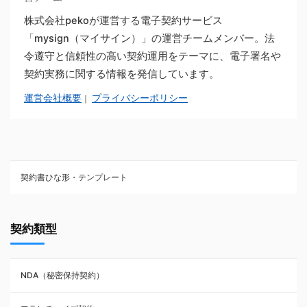
株式会社pekoが運営する電子契約サービス
「mysign（マイサイン）」の運営チームメンバー。法
令遵守と信頼性の高い契約運用をテーマに、電子署名や
契約実務に関する情報を発信しています。
運営会社概要
プライバシーポリシー
｜
契約書ひな形・テンプレート
契約書ひな型・無料ダウンロード一覧
契約類型
NDA（秘密保持契約）
NDA（秘密保持契約）
業務委託契約