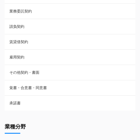
業務委託契約
雇用契約
請負契約
その他契約・書面
賃貸借契約
売買契約
雇用契約
株主総会議事録・関連書類
その他契約・書面
請負契約
覚書・合意書・同意書
フランチャイズ契約
承諾書
賃貸借契約
業種分野