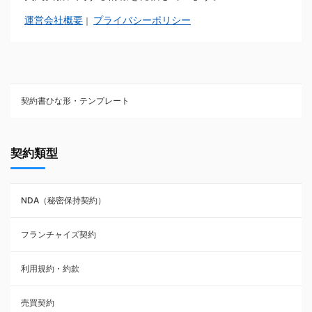
運営会社概要
プライバシーポリシー
｜
契約書ひな形・テンプレート
契約書ひな型・無料ダウンロード一覧
契約類型
NDA（秘密保持契約）
NDA（秘密保持契約）
業務委託契約
フランチャイズ契約
利用規約・約款
利用規約・約款
覚書・合意書・同意書
売買契約
承諾書