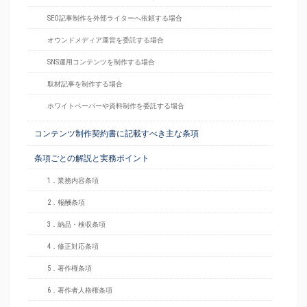
SEO記事制作を外部ライターへ依頼する場合
オウンドメディア運営を委託する場合
SNS運用コンテンツを制作する場合
取材記事を制作する場合
ホワイトペーパーや資料制作を委託する場合
コンテンツ制作契約書に記載すべき主な条項
条項ごとの解説と実務ポイント
1．業務内容条項
2．報酬条項
3．納品・検収条項
4．修正対応条項
5．著作権条項
6．著作者人格権条項