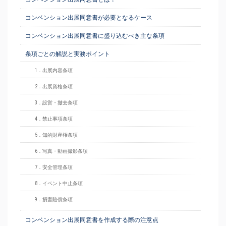
コンベンション出展同意書が必要となるケース
コンベンション出展同意書に盛り込むべき主な条項
条項ごとの解説と実務ポイント
1．出展内容条項
2．出展資格条項
3．設営・撤去条項
4．禁止事項条項
5．知的財産権条項
6．写真・動画撮影条項
7．安全管理条項
8．イベント中止条項
9．損害賠償条項
コンベンション出展同意書を作成する際の注意点