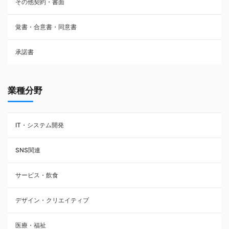
その他契約・書面
請負契約
覚書・合意書・同意書
フランチャイズ契約
承諾書
賃貸借契約
業種分野
IT・システム開発
SNS関連
サービス・飲食
デザイン・クリエイティブ
医療・福祉