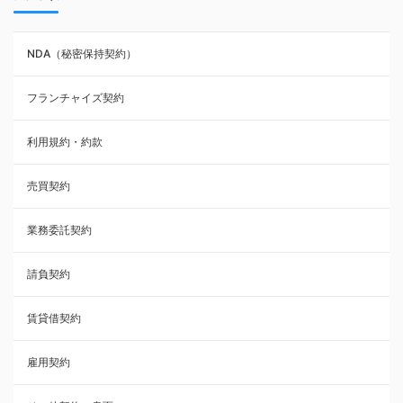
NDA（秘密保持契約）
NDA（秘密保持契約）
業務委託契約
フランチャイズ契約
利用規約・約款
利用規約・約款
覚書・合意書・同意書
売買契約
承諾書
業務委託契約
雇用契約
請負契約
その他契約・書面
賃貸借契約
売買契約
雇用契約
株主総会議事録・関連書類