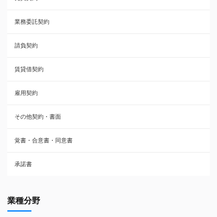
業務委託契約
雇用契約
請負契約
その他契約・書面
賃貸借契約
売買契約
雇用契約
株主総会議事録・関連書類
その他契約・書面
請負契約
覚書・合意書・同意書
フランチャイズ契約
承諾書
賃貸借契約
業種分野