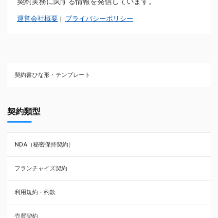
契約実務に関する情報を発信しています。
運営会社概要
プライバシーポリシー
｜
契約書ひな形・テンプレート
契約書ひな型・無料ダウンロード一覧
契約類型
NDA（秘密保持契約）
NDA（秘密保持契約）
業務委託契約
フランチャイズ契約
利用規約・約款
利用規約・約款
覚書・合意書・同意書
売買契約
承諾書