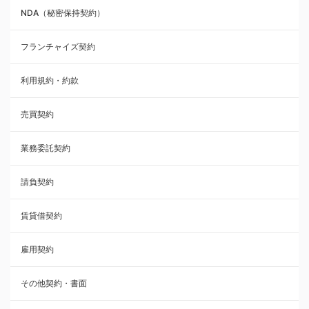
NDA（秘密保持契約）
業務委託契約
フランチャイズ契約
利用規約・約款
利用規約・約款
覚書・合意書・同意書
売買契約
承諾書
業務委託契約
雇用契約
請負契約
その他契約・書面
賃貸借契約
売買契約
雇用契約
株主総会議事録・関連書類
その他契約・書面
請負契約