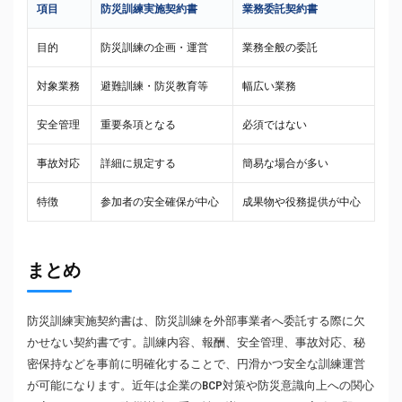
項目
防災訓練実施契約書
業務委託契約書
目的
防災訓練の企画・運営
業務全般の委託
対象業務
避難訓練・防災教育等
幅広い業務
安全管理
重要条項となる
必須ではない
事故対応
詳細に規定する
簡易な場合が多い
特徴
参加者の安全確保が中心
成果物や役務提供が中心
まとめ
防災訓練実施契約書は、防災訓練を外部事業者へ委託する際に欠
かせない契約書です。訓練内容、報酬、安全管理、事故対応、秘
密保持などを事前に明確化することで、円滑かつ安全な訓練運営
が可能になります。近年は企業のBCP対策や防災意識向上への関心