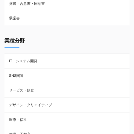
覚書・合意書・同意書
フランチャイズ契約
承諾書
賃貸借契約
業種分野
IT・システム開発
SNS関連
サービス・飲食
デザイン・クリエイティブ
医療・福祉