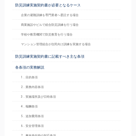
防災訓練実施契約書が必要となるケース
企業の避難訓練を専門業者へ委託する場合
商業施設やビルで総合防災訓練を行う場合
学校や教育機関で防災教育を行う場合
マンション管理組合が住民向け訓練を実施する場合
防災訓練実施契約書に記載すべき主な条項
各条項の実務解説
1．目的条項
2．業務内容条項
3．実施場所及び日時条項
4．報酬条項
5．追加費用条項
6．安全管理条項
7．事故発生時の対応条項