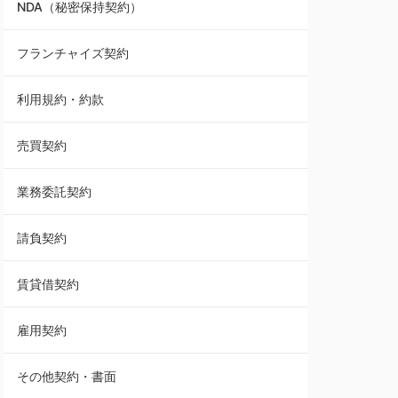
NDA（秘密保持契約）
業務委託契約
フランチャイズ契約
利用規約・約款
利用規約・約款
覚書・合意書・同意書
売買契約
承諾書
業務委託契約
雇用契約
請負契約
その他契約・書面
賃貸借契約
売買契約
雇用契約
株主総会議事録・関連書類
その他契約・書面
請負契約