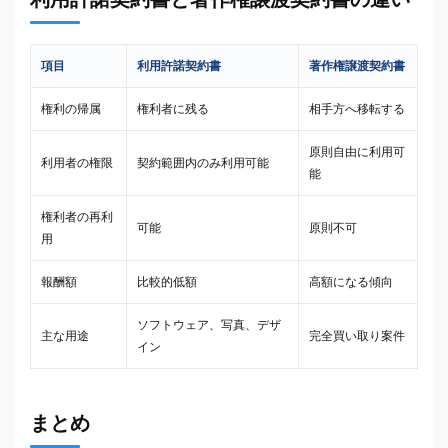
項目
利用許諾契約書
著作権譲渡契約書
権利の帰属
権利者に残る
相手方へ移転する
原則自由に利用可
利用者の権限
契約範囲内のみ利用可能
能
権利者の再利
可能
原則不可
用
報酬額
比較的低額
高額になる傾向
ソフトウェア、写真、デザ
主な用途
完全買い取り案件
イン
まとめ