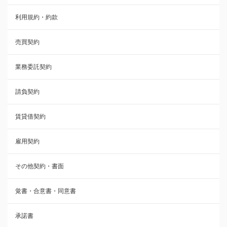
利用規約・約款
覚書・合意書・同意書
売買契約
承諾書
業務委託契約
雇用契約
請負契約
その他契約・書面
賃貸借契約
売買契約
雇用契約
株主総会議事録・関連書類
その他契約・書面
請負契約
覚書・合意書・同意書
フランチャイズ契約
承諾書
賃貸借契約