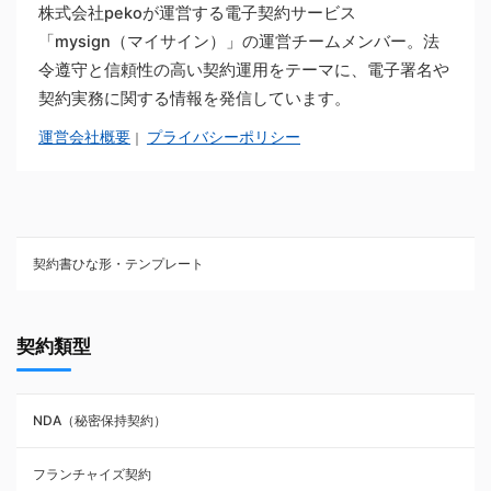
株式会社pekoが運営する電子契約サービス
「mysign（マイサイン）」の運営チームメンバー。法
令遵守と信頼性の高い契約運用をテーマに、電子署名や
契約実務に関する情報を発信しています。
運営会社概要
プライバシーポリシー
｜
契約書ひな形・テンプレート
契約書ひな型・無料ダウンロード一覧
契約類型
NDA（秘密保持契約）
NDA（秘密保持契約）
業務委託契約
フランチャイズ契約
利用規約・約款