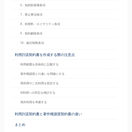
6．知的財産権条項
7．禁止事項条項
8．利用料・ロイヤリティ条項
9．契約解除条項
10．責任制限条項
利用許諾契約書を作成する際の注意点
利用範囲を具体的に記載する
著作権譲渡との違いを明確にする
再利用や二次利用を想定する
AI利用への対応を検討する
海外利用を考慮する
利用許諾契約書と著作権譲渡契約書の違い
まとめ