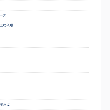
ース
主な条項
注意点