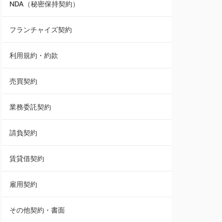
NDA（秘密保持契約）
業務委託契約
フランチャイズ契約
利用規約・約款
利用規約・約款
覚書・合意書・同意書
売買契約
承諾書
業務委託契約
雇用契約
請負契約
その他契約・書面
賃貸借契約
売買契約
雇用契約
株主総会議事録・関連書類
その他契約・書面
請負契約