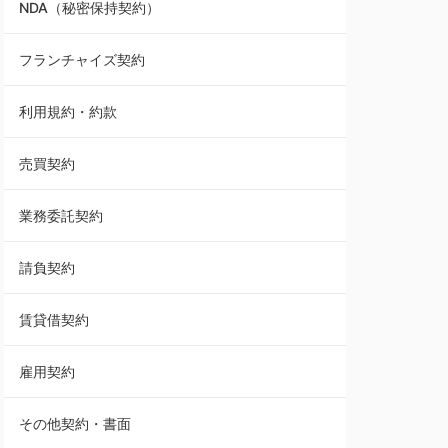
NDA（秘密保持契約）
業務委託契約
フランチャイズ契約
利用規約・約款
利用規約・約款
覚書・合意書・同意書
売買契約
承諾書
業務委託契約
雇用契約
請負契約
その他契約・書面
賃貸借契約
売買契約
雇用契約
株主総会議事録・関連書類
その他契約・書面
請負契約