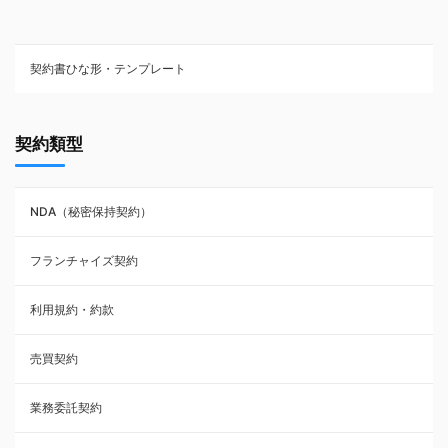
契約書ひな形・テンプレート
契約書ひな型・無料ダウンロード一覧
契約類型
NDA（秘密保持契約）
NDA（秘密保持契約）
業務委託契約
フランチャイズ契約
利用規約・約款
利用規約・約款
覚書・合意書・同意書
売買契約
承諾書
業務委託契約
雇用契約