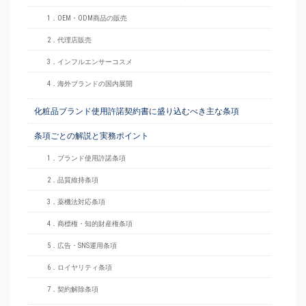
1．OEM・ODM商品の販売
2．代理店販売
3．インフルエンサーコスメ
4．海外ブランドの国内展開
化粧品ブランド使用許諾契約書に盛り込むべき主な条項
条項ごとの解説と実務ポイント
1．ブランド使用許諾条項
2．品質維持条項
3．薬機法対応条項
4．商標権・知的財産権条項
5．広告・SNS運用条項
6．ロイヤリティ条項
7．契約解除条項