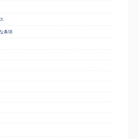
ス
な条項