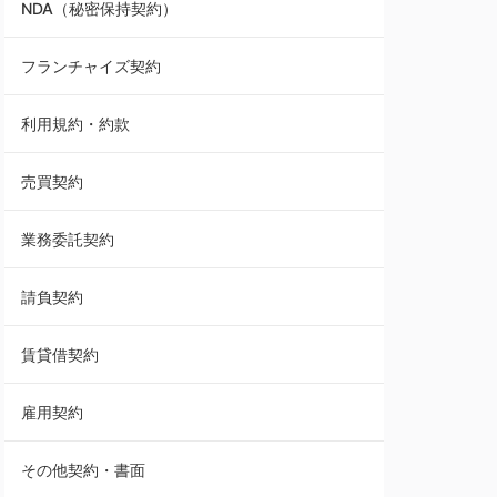
NDA（秘密保持契約）
業務委託契約
フランチャイズ契約
利用規約・約款
利用規約・約款
覚書・合意書・同意書
売買契約
承諾書
業務委託契約
雇用契約
請負契約
その他契約・書面
賃貸借契約
売買契約
雇用契約
株主総会議事録・関連書類
その他契約・書面
請負契約