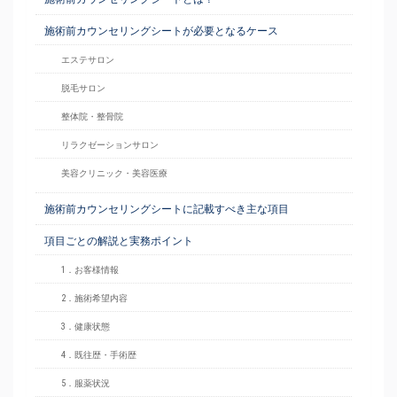
施術前カウンセリングシートが必要となるケース
エステサロン
脱毛サロン
整体院・整骨院
リラクゼーションサロン
美容クリニック・美容医療
施術前カウンセリングシートに記載すべき主な項目
項目ごとの解説と実務ポイント
1．お客様情報
2．施術希望内容
3．健康状態
4．既往歴・手術歴
5．服薬状況