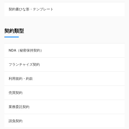
契約書ひな形・テンプレート
契約書ひな型・無料ダウンロード一覧
契約類型
NDA（秘密保持契約）
NDA（秘密保持契約）
業務委託契約
フランチャイズ契約
利用規約・約款
利用規約・約款
覚書・合意書・同意書
売買契約
承諾書
業務委託契約
雇用契約
請負契約
その他契約・書面