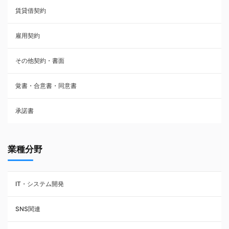
賃貸借契約
売買契約
雇用契約
株主総会議事録・関連書類
その他契約・書面
請負契約
覚書・合意書・同意書
フランチャイズ契約
承諾書
賃貸借契約
業種分野
IT・システム開発
SNS関連