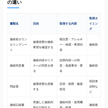
の違い
取得タ
書類名
目的
取得する内容
イミン
グ
施術前カウン
既往歴・アレルギ
健康状態や施術
セリングシー
ー・体調・希望内
施術前
希望を確認する
ト
容
施術内容やリス
説明内容への同
施術同意書
クへの同意を得
意・免責事項・署
施術前
る
名
初回来
健康状態を把握
症状・病歴・服薬
問診票
店時な
する
状況
ど
実施した施術内
施術内容・使用機
施術記録書
施術後
容を記録する
器・経過