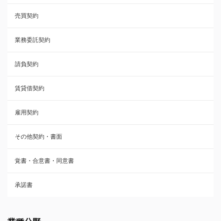
売買契約
承諾書
業務委託契約
雇用契約
請負契約
その他契約・書面
賃貸借契約
売買契約
雇用契約
株主総会議事録・関連書類
その他契約・書面
請負契約
覚書・合意書・同意書
フランチャイズ契約
承諾書
賃貸借契約