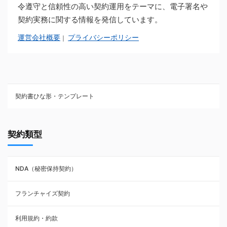
令遵守と信頼性の高い契約運用をテーマに、電子署名や
契約実務に関する情報を発信しています。
運営会社概要
プライバシーポリシー
｜
契約書ひな形・テンプレート
契約書ひな型・無料ダウンロード一覧
契約類型
NDA（秘密保持契約）
NDA（秘密保持契約）
業務委託契約
フランチャイズ契約
利用規約・約款
利用規約・約款
覚書・合意書・同意書