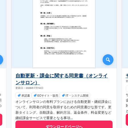
自動更新・課金に関する同意書（オンライ
ンサロン）
更
更新日：2026年7月14日
ラ
承諾書
ECサイト・販売
IT・システム開発
明
オンラインサロンの有料プランにおける自動更新・継続課金に
の
ついて、利用者の同意を取得するための同意書ひな形です。更
新タイミング、自動課金、解約方法、返金条件、料金変更など
継続課金サービスで重要となる事項...
ダウンロードページへ