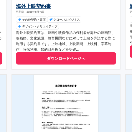
海外上映契約書
更新日：2026年6月10日
更
その他契約・書面
グローバルビジネス
デザイン・クリエイティブ
ツ
海外上映契約書は、映画や映像作品の権利者が海外の映画館、
め
映画祭、文化施設、教育機関などに対して上映を許諾する際に
利用する契約書です。上映地域、上映期間、上映料、字幕制
作、宣伝利用、知的財産権などを明確...
ダウンロードページへ