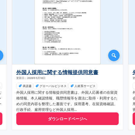
外国人採用に関する情報提供同意書
更新日：2026年5月18日
更
ス
承諾書
グローバルビジネス
人材系サービス
む
外国人採用に関する情報提供同意書は、外国人応募者の在留資
ャ
格情報、本人確認情報、職歴情報等を適法に取得・利用するた
ー
めの同意内容を整理した書面です。採用選考、在留資格確認、
行政手続、雇用管理など外国人採用...
ダウンロードページへ