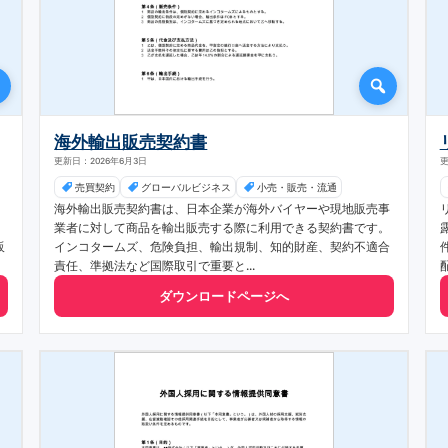
海外輸出販売契約書
更新日：2026年6月3日
更
売買契約
グローバルビジネス
小売・販売・流通
海外輸出販売契約書は、日本企業が海外バイヤーや現地販売事
業者に対して商品を輸出販売する際に利用できる契約書です。
販
インコタームズ、危険負担、輸出規制、知的財産、契約不適合
責任、準拠法など国際取引で重要と...
ダウンロードページへ